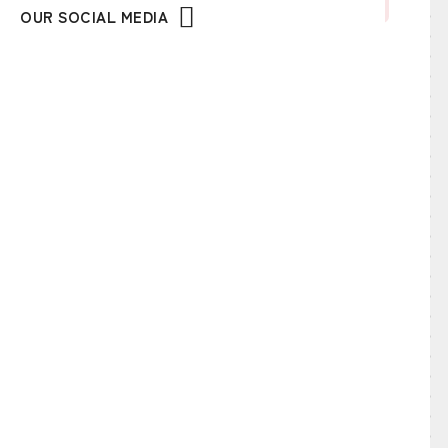
OUR SOCIAL MEDIA
Yumioのねたや的蘊蓄
おすすめアイテムネタ
おわりのねたや
お江戸のねたや
お知らせ
グルメネタ
イタリアン
カフェ・ベーカリー
ご当地グルメ
スイーツ・手土産・お取り寄せ
フレンチ
中華・韓国・焼肉・アジア
和食・寿司・居酒屋
洋食・定食
蕎麦・ラーメン・うどん