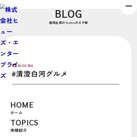
BLOG
福岡由美のYumioのネタ帳
BLOG TAG
#清澄白河グルメ
2021年2月3日
お江戸のねたや
,
国内旅ネタ
#清澄白河グルメ
,
#街歩き
HOME
ホーム
【街歩き】お洒落＆レトロが同居する人
TOPICS
気の『清澄白河』エリアを散策！
実績紹介