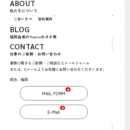
ABOUT
どうも、Yumio＠東京です。 本日取材に訪れたのは江東区の
『清澄白河』。 2015年にブルーボトルコー[…]
私たちについて
ごあいさつ
会社案内
BLOG
福岡由美のYumioのネタ帳
最近の投稿
CONTACT
仕事のご依頼・お問い合わせ
【コラム】ここ数日のもろもろ～2026年7月～
業務に関するご依頼・ご相談などメールフォーム
または、Eメールよりお気軽にお問い合わせくださいませ。
【コラム】江南の奇跡！
担当：福岡
【コラム】ここ数日のもろもろ～2026年5月～
【旅】ル・メリディアン2泊5日の弾丸モルディブ視察②
MAIL FORM
【旅】羽田→シンガポール経由、2泊5日の弾丸モルディブ
視察①
E-Mail
カテゴリー