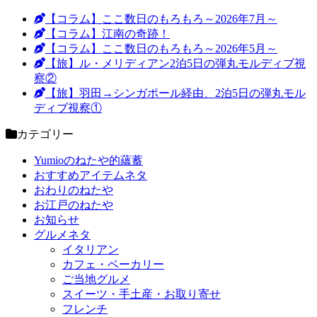
【コラム】ここ数日のもろもろ～2026年7月～
【コラム】江南の奇跡！
【コラム】ここ数日のもろもろ～2026年5月～
【旅】ル・メリディアン2泊5日の弾丸モルディブ視
察②
【旅】羽田→シンガポール経由、2泊5日の弾丸モル
ディブ視察①
カテゴリー
Yumioのねたや的蘊蓄
おすすめアイテムネタ
おわりのねたや
お江戸のねたや
お知らせ
グルメネタ
イタリアン
カフェ・ベーカリー
ご当地グルメ
スイーツ・手土産・お取り寄せ
フレンチ