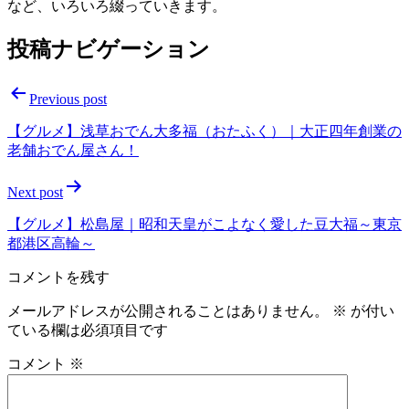
など、いろいろ綴っていきます。
投稿ナビゲーション
Previous post
【グルメ】浅草おでん大多福（おたふく）｜大正四年創業の
老舗おでん屋さん！
Next post
【グルメ】松島屋｜昭和天皇がこよなく愛した豆大福～東京
都港区高輪～
コメントを残す
メールアドレスが公開されることはありません。
※
が付い
ている欄は必須項目です
コメント
※