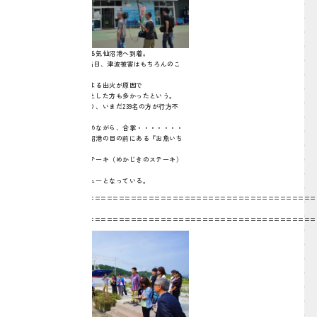
▲穏やかな海が広がる気仙沼港へ到着。
気仙沼市内では3.11当日、津波被害はもちろんのこ
と、
石油タンクの破損による出火が原因で
火災によって命を落とした方も多かったという。
1041名の方が亡くなり、いまだ239名の方が行方不
明。
穏やかすぎる海を眺めながら、合掌・・・・・・・
※右の写真は、気仙沼港の目の前にある『お魚いち
ば』。
レストランのメカステーキ（めかじきのステーキ）
は、
観光客に人気のメニューとなっている。
================================================
1日目 12：00ＰＭ
================================================