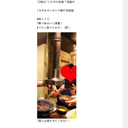
“一目惚れ”ならぬ”一口惚れ”したのが名物『至福の
握り』。
上にちょこんとのってるのはカンボジア産の生胡椒
なんだけど
この胡椒もめっちゃ美味しくて、
かつて経験したことの無い味わいに感動！
この握りだけでも10貫ぐらい食べられそ～（笑）
▲そして、こちらは（客には焼かせてくれない・
笑）