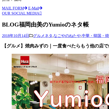
MAIL FORM
E-Mail
OUR SOCIAL MEDIA
BLOG
福岡由美のYumioのネタ帳
2018年10月14日
グルメネタ
,
なごやのねたや
,
中華・韓国・焼
【グルメ】焼肉みずの｜一度食べたらもう他の店で