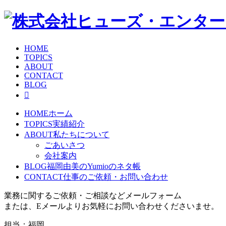
HOME
TOPICS
ABOUT
CONTACT
BLOG
HOME
ホーム
TOPICS
実績紹介
ABOUT
私たちについて
ごあいさつ
会社案内
BLOG
福岡由美のYumioのネタ帳
CONTACT
仕事のご依頼・お問い合わせ
業務に関するご依頼・ご相談などメールフォーム
または、Eメールよりお気軽にお問い合わせくださいませ。
担当：福岡