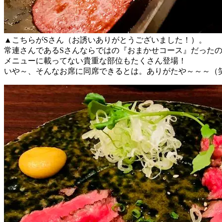
▲こちらがSさん（お誘いありがとうございました！）。
常連さんであるSさんならではの『おまかせコース』だった
メニューに載ってない貴重な部位もたくさん登場！
いや～、そんなお席に同席できるとは。ありがたや～～～（