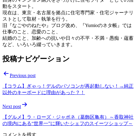
動をスタート。
現在は、東京・名古屋を拠点に住宅専門家・住宅ジャーナリ
ストとして取材・執筆を行う。
旧『なごやのねたや』ブログ改め、『Yumioのネタ帳』では
仕事のこと、恋愛のこと、
結婚のこと、加齢への抗いや日々の不平・不満・愚痴・蘊蓄
など、いろいろ綴っていきます。
投稿ナビゲーション
Previous post
【コラム】ぎゃっ！デルのパソコンが再起動しない！→純正
以外のキーボードに理由があった？！
Next post
【グルメ】ラ・ローズ・ジャポネ（葛飾区亀有）～香取神社
の境内にある“世界一”に輝いたシェフのスイーツショップ～
コメントを残す