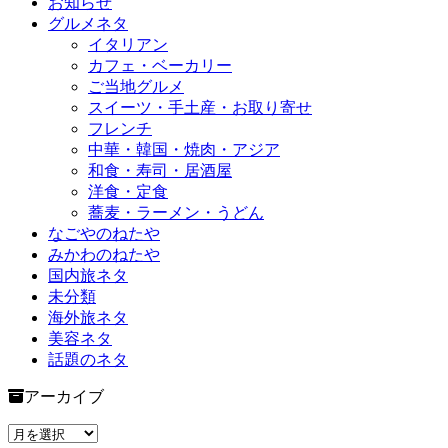
お知らせ
グルメネタ
イタリアン
カフェ・ベーカリー
ご当地グルメ
スイーツ・手土産・お取り寄せ
フレンチ
中華・韓国・焼肉・アジア
和食・寿司・居酒屋
洋食・定食
蕎麦・ラーメン・うどん
なごやのねたや
みかわのねたや
国内旅ネタ
未分類
海外旅ネタ
美容ネタ
話題のネタ
アーカイブ