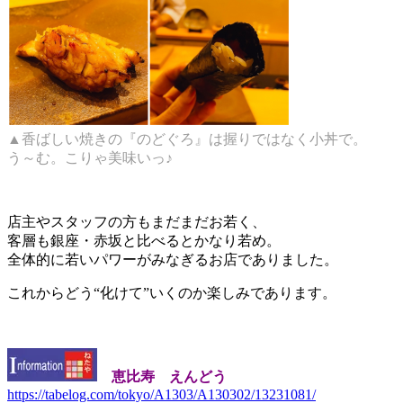
▲香ばしい焼きの『のどぐろ』は握りではなく小丼で。
う～む。こりゃ美味いっ♪
店主やスタッフの方もまだまだお若く、
客層も銀座・赤坂と比べるとかなり若め。
全体的に若いパワーがみなぎるお店でありました。
これからどう“化けて”いくのか楽しみであります。
恵比寿 えんどう
https://tabelog.com/tokyo/A1303/A130302/13231081/