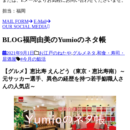
または、Eメールよりお気軽にお問い合わせくださいませ。
担当：福岡
MAIL FORM
E-Mail
OUR SOCIAL MEDIA
BLOG
福岡由美のYumioのネタ帳
2021年9月1日
お江戸のねたや
,
グルメネタ
,
和食・寿司・
居酒屋
#今月の鮨活
【グルメ】恵比寿 えんどう（東京・恵比寿南）～
元サッカー選手、異色の経歴を持つ若手鮨職人さ
んの人気店～