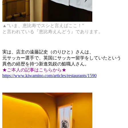
▲“いま、恵比寿でスシと言えばここ！”
と言われている『恵比寿えんどう』であります。
実は、店主の遠藤記史（のりひと）さんは、
元サッカー選手で、英国にサッカー留学をしていたという
異色の経歴を持つ新進気鋭の鮨職人さん。
★ご本人の記事はこちらから★
https://www.kiwamino.com/articles/restaurants/1590