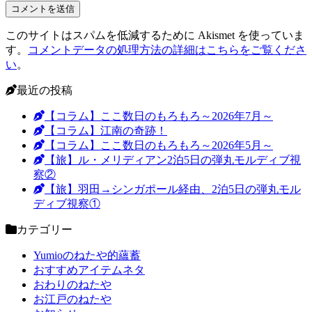
このサイトはスパムを低減するために Akismet を使っていま
す。
コメントデータの処理方法の詳細はこちらをご覧くださ
い
。
最近の投稿
【コラム】ここ数日のもろもろ～2026年7月～
【コラム】江南の奇跡！
【コラム】ここ数日のもろもろ～2026年5月～
【旅】ル・メリディアン2泊5日の弾丸モルディブ視
察②
【旅】羽田→シンガポール経由、2泊5日の弾丸モル
ディブ視察①
カテゴリー
Yumioのねたや的蘊蓄
おすすめアイテムネタ
おわりのねたや
お江戸のねたや