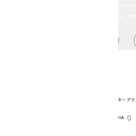
お気軽にお問い合わせ
担当：福
MAIL FORM
HOME
TOPICS
ABOUT
株式会社ヒューズ・エンタープラ
OUR SOCIAL MEDIA