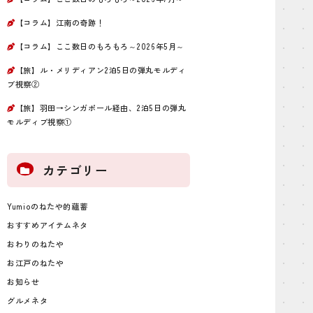
【コラム】江南の奇跡！
【コラム】ここ数日のもろもろ～2026年5月～
【旅】ル・メリディアン2泊5日の弾丸モルディ
ブ視察②
【旅】羽田→シンガポール経由、2泊5日の弾丸
モルディブ視察①
カテゴリー
Yumioのねたや的蘊蓄
おすすめアイテムネタ
おわりのねたや
お江戸のねたや
お知らせ
グルメネタ