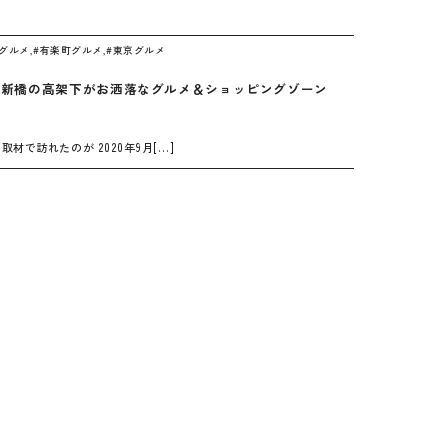
橋グルメ
,
#有楽町グルメ
,
#東京グルメ
～新橋の高架下がお洒落なグルメ＆ショッピングゾーン
の取材で訪れたのが 2020年9月[…]