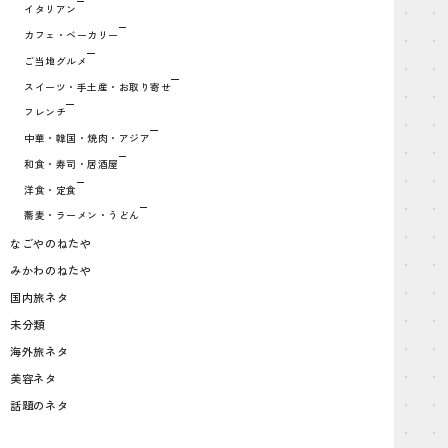
イタリアン
カフェ・ベーカリー
ご当地グルメ
スイーツ・手土産・お取り寄せ
フレンチ
中華・韓国・焼肉・アジア
和食・寿司・居酒屋
洋食・定食
蕎麦・ラーメン・うどん
なごやのねたや
みかわのねたや
国内旅ネタ
未分類
海外旅ネタ
美容ネタ
話題のネタ