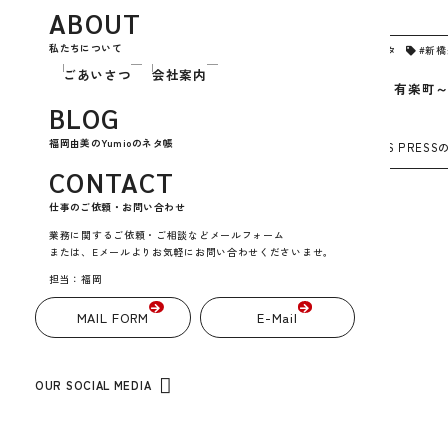
ABOUT
私たちについて
2020年11月7日
お江戸のねたや
,
グルメネタ
,
話題のネタ
#新
ごあいさつ
会社案内
【街歩き】話題の『日比谷オクロジ』へ。有楽町
に！
BLOG
福岡由美のYumioのネタ帳
どうも、Yumio＠東京です。 先日のこと。 HOME’S PRESS
CONTACT
仕事のご依頼・お問い合わせ
業務に関するご依頼・ご相談などメールフォーム
または、Eメールよりお気軽にお問い合わせくださいませ。
担当：福岡
MAIL FORM
E-Mail
OUR SOCIAL MEDIA