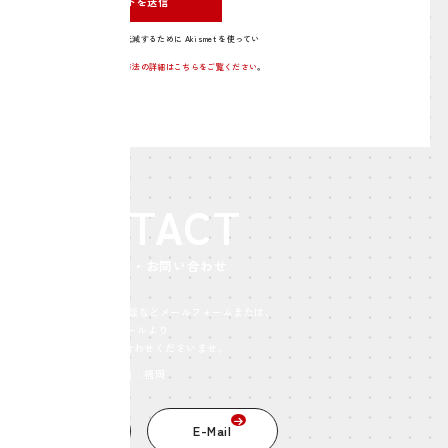
このサイトはスパムを低減するために Akismet を使ってい
ます。
コメントデータの処理方法の詳細はこちらをご覧ください
。
CONTACT
仕事のご依頼・お問い合わせ
業務に関するご依頼・ご相談などメールフォームまたは、
Eメールより
お気軽にお問い合わせくださいませ。
担当：福岡
MAIL FORM
E-Mail