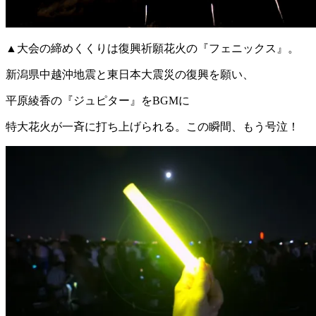
▲大会の締めくくりは復興祈願花火の『フェニックス』。
新潟県中越沖地震と東日本大震災の復興を願い、
平原綾香の『ジュピター』をBGMに
特大花火が一斉に打ち上げられる。この瞬間、もう号泣！