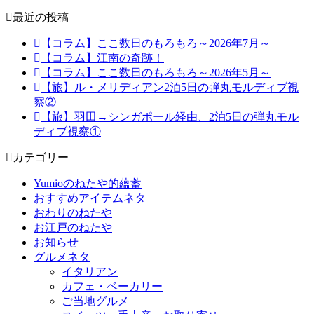
最近の投稿
【コラム】ここ数日のもろもろ～2026年7月～
【コラム】江南の奇跡！
【コラム】ここ数日のもろもろ～2026年5月～
【旅】ル・メリディアン2泊5日の弾丸モルディブ視
察②
【旅】羽田→シンガポール経由、2泊5日の弾丸モル
ディブ視察①
カテゴリー
Yumioのねたや的蘊蓄
おすすめアイテムネタ
おわりのねたや
お江戸のねたや
お知らせ
グルメネタ
イタリアン
カフェ・ベーカリー
ご当地グルメ