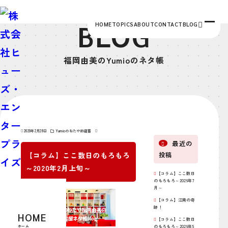
BLOG
HOME
TOPICS
ABOUT
CONTACT
BLOG
福岡由美のYumioのネタ帳
2020年2月28日
Yumioのねたや的蘊蓄
最近の
投稿
【コラム】ここ数日のもろもろ
～2020年2月上旬～
【コラム】ここ数日
のもろもろ～2026年7
月～
【コラム】江南の奇
跡！
HOME
【コラム】ここ数日
のもろもろ～2026年5
ホーム