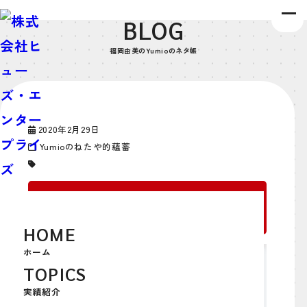
BLOG
福岡由美のYumioのネタ帳
2020年2月29日
Yumioのねたや的蘊蓄
【コラム】乗るたびに何が出るかドキドキ？！タ
クシーの顔認証タブレット広告
HOME
ホーム
TOPICS
実績紹介