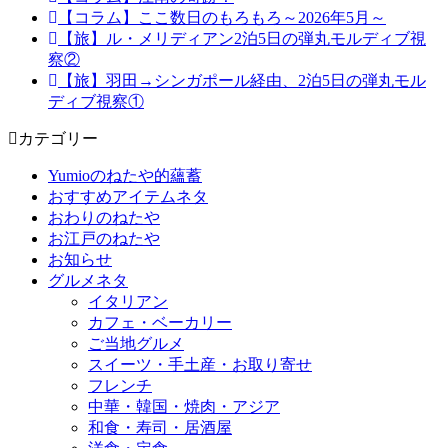
【コラム】ここ数日のもろもろ～2026年5月～
【旅】ル・メリディアン2泊5日の弾丸モルディブ視
察②
【旅】羽田→シンガポール経由、2泊5日の弾丸モル
ディブ視察①
カテゴリー
Yumioのねたや的蘊蓄
おすすめアイテムネタ
おわりのねたや
お江戸のねたや
お知らせ
グルメネタ
イタリアン
カフェ・ベーカリー
ご当地グルメ
スイーツ・手土産・お取り寄せ
フレンチ
中華・韓国・焼肉・アジア
和食・寿司・居酒屋