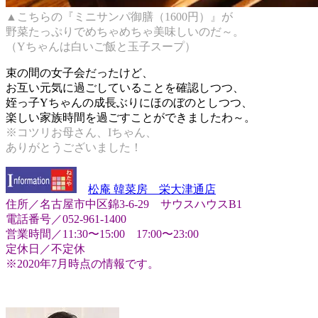
▲こちらの『ミニサンパ御膳（1600円）』が
野菜たっぷりでめちゃめちゃ美味しいのだ～。
（Yちゃんは白いご飯と玉子スープ）
束の間の女子会だったけど、
お互い元気に過ごしていることを確認しつつ、
姪っ子Yちゃんの成長ぶりにほのぼのとしつつ、
楽しい家族時間を過ごすことができましたわ～。
※コツリお母さん、Iちゃん、
ありがとうございました！
松庵 韓菜房 栄大津通店
住所／名古屋市中区錦3-6-29 サウスハウスB1
電話番号／052-961-1400
営業時間／11:30〜15:00 17:00〜23:00
定休日／不定休
※2020年7月時点の情報です。