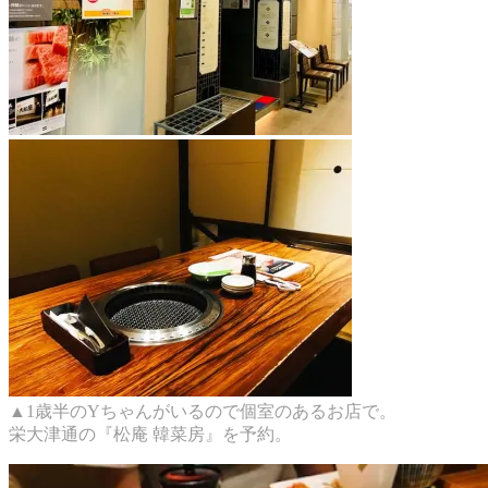
▲1歳半のYちゃんがいるので個室のあるお店で。
栄大津通の『松庵 韓菜房』を予約。