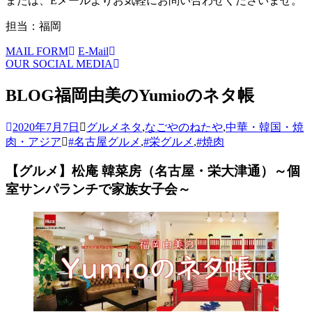
または、Eメールよりお気軽にお問い合わせくださいませ。
担当：福岡
MAIL FORM
E-Mail
OUR SOCIAL MEDIA
BLOG
福岡由美のYumioのネタ帳
2020年7月7日
グルメネタ
,
なごやのねたや
,
中華・韓国・焼
肉・アジア
#名古屋グルメ
,
#栄グルメ
,
#焼肉
【グルメ】松庵 韓菜房（名古屋・栄大津通）～個
室サンパランチで家族女子会～