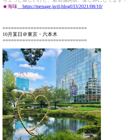
★海味
https://menage.jp/d-blog033/2021/08/10/
==============================
10月某日＠東京・六本木
==============================