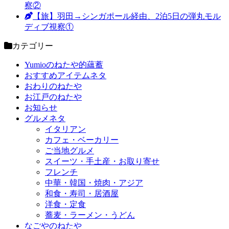
察②
【旅】羽田→シンガポール経由、2泊5日の弾丸モル
ディブ視察①
カテゴリー
Yumioのねたや的蘊蓄
おすすめアイテムネタ
おわりのねたや
お江戸のねたや
お知らせ
グルメネタ
イタリアン
カフェ・ベーカリー
ご当地グルメ
スイーツ・手土産・お取り寄せ
フレンチ
中華・韓国・焼肉・アジア
和食・寿司・居酒屋
洋食・定食
蕎麦・ラーメン・うどん
なごやのねたや