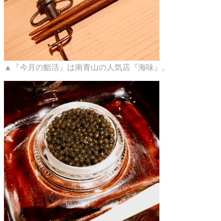
▲『今月の鮨活』は南青山の人気店『海味』。