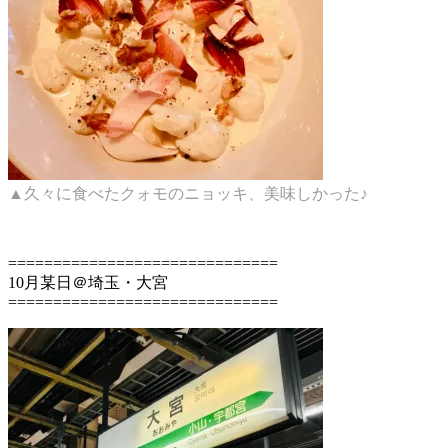
▲久々に食べたクォモのニョッキ、美味しかった♪
==============================
10月某日＠埼玉・大宮
==============================