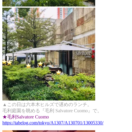
▲この日は六本木ヒルズで遅めのランチ。
毛利庭園を眺める『毛利 Salvatore Cuomo』で。
★毛利Salvatore Cuomo
https://tabelog.com/tokyo/A1307/A130701/13005330/