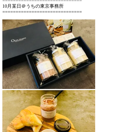
==============================
10月某日＠うちの東京事務所
==============================