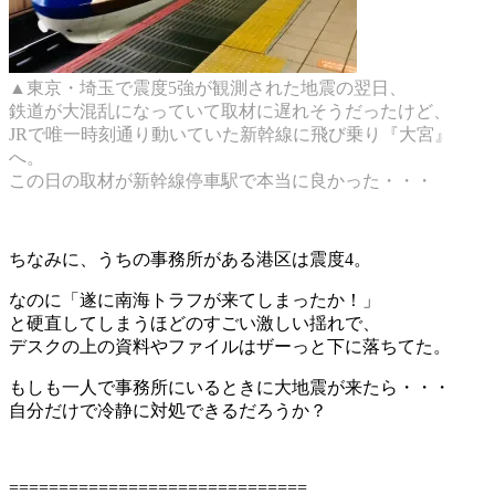
▲東京・埼玉で震度5強が観測された地震の翌日、
鉄道が大混乱になっていて取材に遅れそうだったけど、
JRで唯一時刻通り動いていた新幹線に飛び乗り『大宮』
へ。
この日の取材が新幹線停車駅で本当に良かった・・・
ちなみに、うちの事務所がある港区は震度4。
なのに「遂に南海トラフが来てしまったか！」
と硬直してしまうほどのすごい激しい揺れで、
デスクの上の資料やファイルはザーっと下に落ちてた。
もしも一人で事務所にいるときに大地震が来たら・・・
自分だけで冷静に対処できるだろうか？
==============================