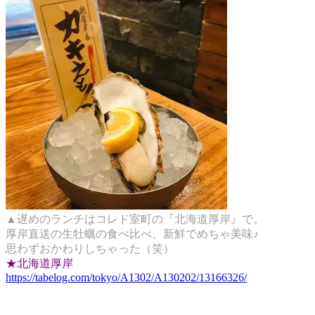
▲遅めのランチはコレド室町の『北海道厚岸』で。
厚岸直送の生牡蠣の食べ比べ、新鮮でめちゃ美味♪
思わずおかわりしちゃった（笑）
★北海道厚岸
https://tabelog.com/tokyo/A1302/A130202/13166326/