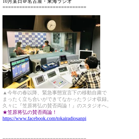
10月某日＠名古屋・東海ラジオ
==============================
▲今年の春以降、緊急事態宣言下の移動自粛で
まったく立ち合いができてなかったラジオ収録。
久々に『笠原将弘の賛否両論！』のスタジオへ。
★笠原将弘の賛否両論！
https://www.facebook.com/tokairadiosanpi