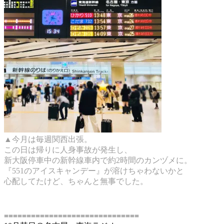
▲今月は毎週関西出張。
この日は帰りに人身事故が発生し、
新大阪停車中の新幹線車内で約2時間のカンヅメに。
『551のアイスキャンデー』が溶けちゃわないかと
心配してたけど、ちゃんと無事でした。
==============================