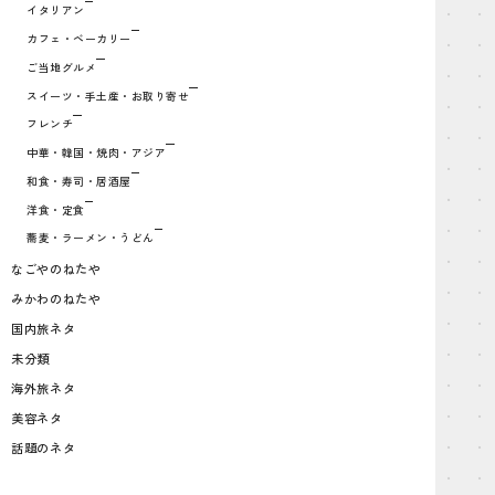
イタリアン
カフェ・ベーカリー
ご当地グルメ
スイーツ・手土産・お取り寄せ
フレンチ
中華・韓国・焼肉・アジア
和食・寿司・居酒屋
洋食・定食
蕎麦・ラーメン・うどん
なごやのねたや
みかわのねたや
国内旅ネタ
未分類
海外旅ネタ
美容ネタ
話題のネタ