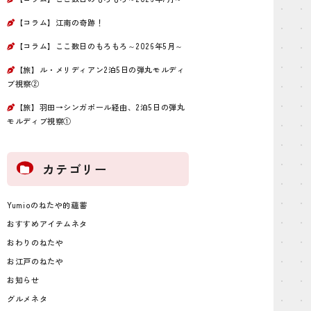
【コラム】江南の奇跡！
【コラム】ここ数日のもろもろ～2026年5月～
【旅】ル・メリディアン2泊5日の弾丸モルディ
ブ視察②
【旅】羽田→シンガポール経由、2泊5日の弾丸
モルディブ視察①
カテゴリー
Yumioのねたや的蘊蓄
おすすめアイテムネタ
おわりのねたや
お江戸のねたや
お知らせ
グルメネタ