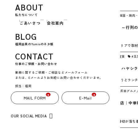
ABOUT
私たちについて
2023年4月20日
お江戸のねたや
,
グルメネタ
,
中華・韓国・焼肉
ごあいさつ
会社案内
【グルメ】東京豆漿生活（東京・五反田）～行列
マった！～
BLOG
福岡由美のYumioのネタ帳
どうも、Yumio＠東京です。 先日のこと。五反田エリアで取材
CONTACT
2019年7月26日
お江戸のねたや
,
グルメネタ
,
洋食・定食
#五
仕事のご依頼・お問い合わせ
【グルメ】グリルエフ｜玉ねぎモリモリ！ハヤシ
業務に関するご依頼・ご相談などメールフォーム
または、Eメールよりお気軽にお問い合わせくださいませ。
どうも、Yumio＠東京です。 先日『五反田』でちょうどラン
担当：福岡
2018年11月3日
お江戸のねたや
,
グルメネタ
#五反田グルメ
,
MAIL FORM
E-Mail
【グルメ】ステーキハウス リベラ 五反田店｜中
店～東京・高輪台～
OUR SOCIAL MEDIA
どうも、Yumio＠東京です。 先日のこと。 やっと締切が落ち