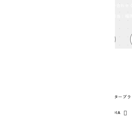
お気軽にお問い合わせ
担当：福
MAIL FORM
HOME
TOPICS
ABOUT
株式会社ヒューズ・エンタープラ
OUR SOCIAL MEDIA