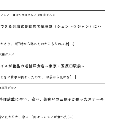
・アジア
#五反田グルメ
,
#東京グルメ
のできる台湾式朝食店で鹹豆漿（シェントウジャン）にハ
があり、 朝7時から訪れたのがこちらのお店[…]
反田グルメ
ライスが絶品の老舗洋食店～東京・五反田駅前～
チどきに仕事が終わったので、 以前から気にな[…]
#東京グルメ
華料理店並に早い、安い、美味いの三拍子が揃ったステーキ
着いたからか、急に 「肉々しいモノが食べた[…]