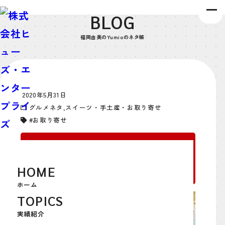
BLOG
福岡由美のYumioのネタ帳
2020年5月31日
グルメネタ
,
スイーツ・手土産・お取り寄せ
#お取り寄せ
【グルメ】ドラマを観てたら急に食べたくなった
♪アメリカの国民食『マカロニチーズ』をお取り
HOME
寄せ
ホーム
TOPICS
実績紹介