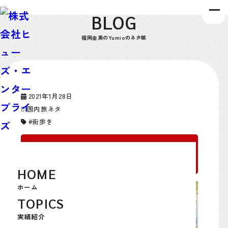
BLOG
福岡由美のYumioのネタ帳
2021年1月28日
国内旅ネタ
#街歩き
【街歩き】お洒落スポットが続々登場、大阪『池
田』の北口が面白い！
HOME
ホーム
TOPICS
実績紹介