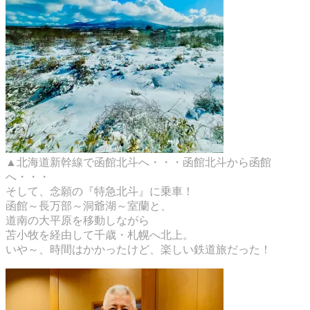
▲北海道新幹線で函館北斗へ・・・函館北斗から函館
へ・・・
そして、念願の『特急北斗』に乗車！
函館～長万部～洞爺湖～室蘭と、
道南の大平原を移動しながら
苫小牧を経由して千歳・札幌へ北上。
いや～、時間はかかったけど、楽しい鉄道旅だった！