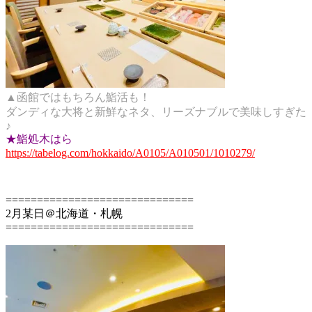
▲函館ではもちろん鮨活も！
ダンディな大将と新鮮なネタ、リーズナブルで美味しすぎた
♪
★鮨処木はら
https://tabelog.com/hokkaido/A0105/A010501/1010279/
==============================
2月某日＠北海道・札幌
==============================