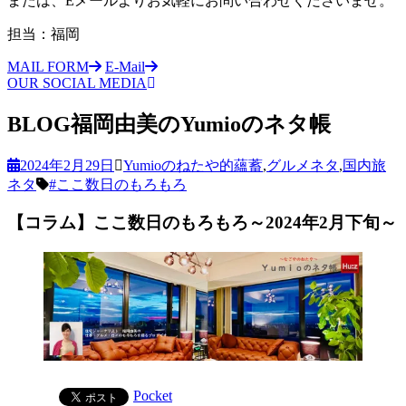
または、Eメールよりお気軽にお問い合わせくださいませ。
担当：福岡
MAIL FORM
E-Mail
OUR SOCIAL MEDIA
BLOG
福岡由美のYumioのネタ帳
2024年2月29日
Yumioのねたや的蘊蓄
,
グルメネタ
,
国内旅
ネタ
#ここ数日のもろもろ
【コラム】ここ数日のもろもろ～2024年2月下旬～
Pocket