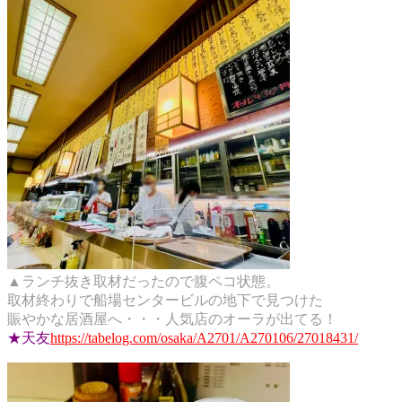
▲ランチ抜き取材だったので腹ペコ状態。
取材終わりで船場センタービルの地下で見つけた
賑やかな居酒屋へ・・・人気店のオーラが出てる！
★天友
https://tabelog.com/osaka/A2701/A270106/27018431/