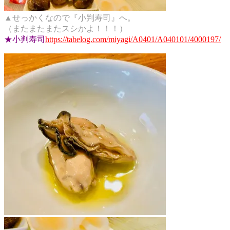
▲せっかくなので『小判寿司』へ。
（またまたまたスシかよ！！！）
★小判寿司
https://tabelog.com/miyagi/A0401/A040101/4000197/