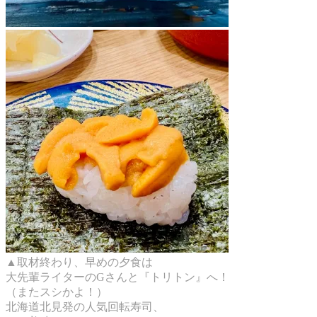
▲取材終わり、早めの夕食は
大先輩ライターのGさんと『トリトン』へ！
（またスシかよ！）
北海道北見発の人気回転寿司、