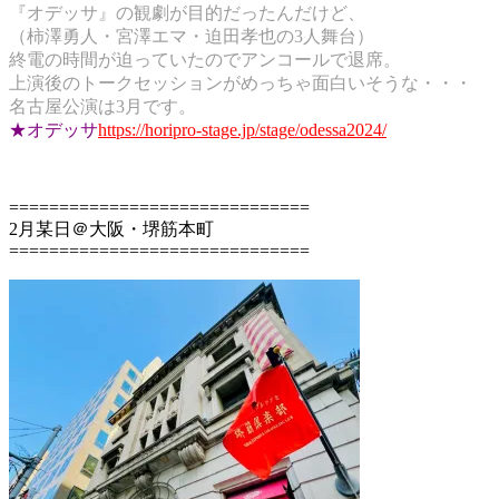
『オデッサ』の観劇が目的だったんだけど、
（柿澤勇人・宮澤エマ・迫田孝也の3人舞台）
終電の時間が迫っていたのでアンコールで退席。
上演後のトークセッションが
めっちゃ面白いそうな・・・
名古屋公演は3月です。
★オデッサ
https://horipro-stage.jp/stage/odessa2024/
==============================
2月某日＠大阪・堺筋本町
==============================