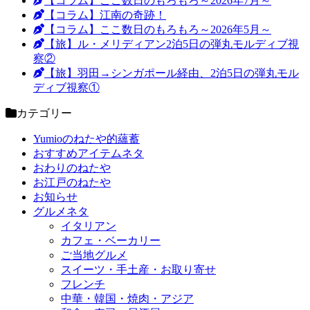
【コラム】ここ数日のもろもろ～2026年7月～
【コラム】江南の奇跡！
【コラム】ここ数日のもろもろ～2026年5月～
【旅】ル・メリディアン2泊5日の弾丸モルディブ視
察②
【旅】羽田→シンガポール経由、2泊5日の弾丸モル
ディブ視察①
カテゴリー
Yumioのねたや的蘊蓄
おすすめアイテムネタ
おわりのねたや
お江戸のねたや
お知らせ
グルメネタ
イタリアン
カフェ・ベーカリー
ご当地グルメ
スイーツ・手土産・お取り寄せ
フレンチ
中華・韓国・焼肉・アジア