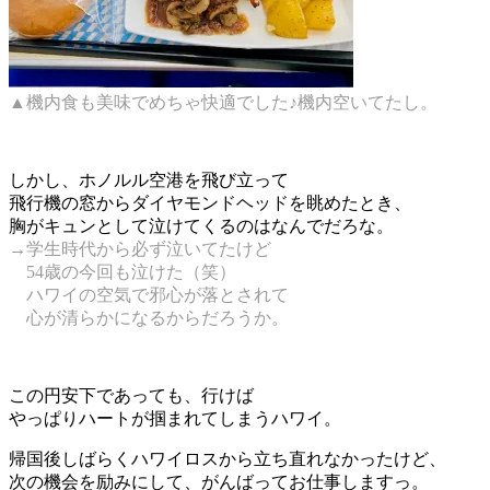
▲機内食も美味でめちゃ快適でした♪機内空いてたし。
しかし、ホノルル空港を飛び立って
飛行機の窓からダイヤモンドヘッドを眺めたとき、
胸がキュンとして泣けてくるのはなんでだろな。
→学生時代から必ず泣いてたけど
54歳の今回も泣けた（笑）
ハワイの空気で邪心が落とされて
心が清らかになるからだろうか。
この円安下であっても、行けば
やっぱりハートが掴まれてしまうハワイ。
帰国後しばらくハワイロスから立ち直れなかったけど、
次の機会を励みにして、がんばってお仕事しますっ。